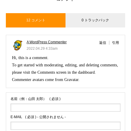
12 コメント
0 トラックバック
A WordPress Commenter
返信
引用
2022.04.29 4:33am
Hi, this is a comment.
To get started with moderating, editing, and deleting comments,
please visit the Comments screen in the dashboard.
Commenter avatars come from
Gravatar
.
名前（例：山田 太郎）
( 必須 )
E-MAIL
( 必須 ) - 公開されません -